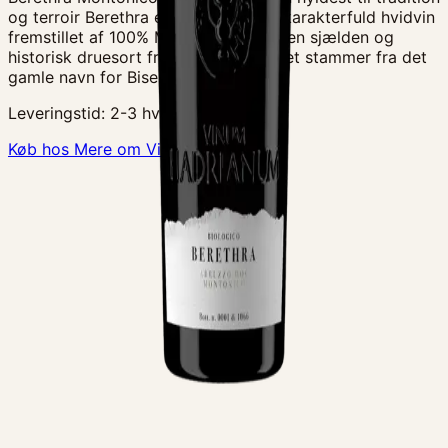
og terroir Berethra er en elegant og karakterfuld hvidvin
fremstillet af 100% Montonico-druer en sjælden og
historisk druesort fra Abruzzo. Navnet stammer fra det
gamle navn for Bisenti, hvor denn
Leveringstid:
2-3 hverdage
Køb hos Mere om Vin