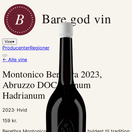
B
Bare god vin
Vine
▾
Producenter
Regioner
← Alle vine
Montonico Berethra 2023,
Abruzzo DOC - Vinum
Hadrianum
2023
·
Hvid
159
kr.
Berethra Montonico Abruzzo DOC En hyldest til tradition