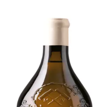
Bare go