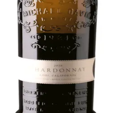
ide; forfriskende og forførende med noter af kiwi og banane
t med aromaer af banan og kiwi.