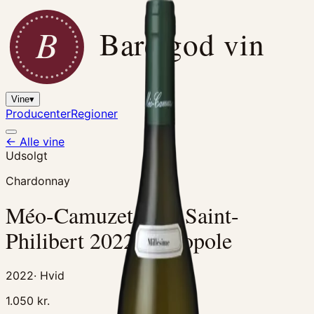
B
Bare god vin
Vine
▾
Producenter
Regioner
← Alle vine
Udsolgt
Chardonnay
Méo-Camuzet Clos Saint-
Philibert 2022 Monopole
2022
·
Hvid
1.050
kr.