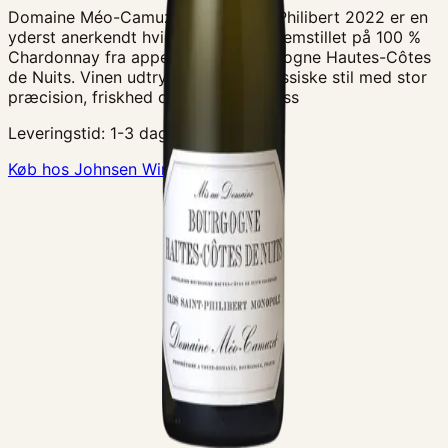
Domaine Méo-Camuzet Clos Saint-Philibert 2022 er en
yderst anerkendt hvid Bourgogne, fremstillet på 100 %
Chardonnay fra appellationen Bourgogne Hautes-Côtes
de Nuits. Vinen udtrykker husets klassiske stil med stor
præcision, friskhed og balance. I glass
Leveringstid:
1-3 dage
Køb hos Johnsen Wine