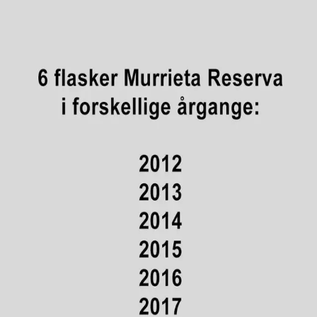
B
Bare god vin
Vine
▾
Producenter
Regioner
← Alle vine
Marques de Murrieta
Marqués de Murrieta Reserva
2012-2017 i trækasse
2017
·
Rød
2.295
kr.
Marques de Murrieta Gran Reserva En af de mest