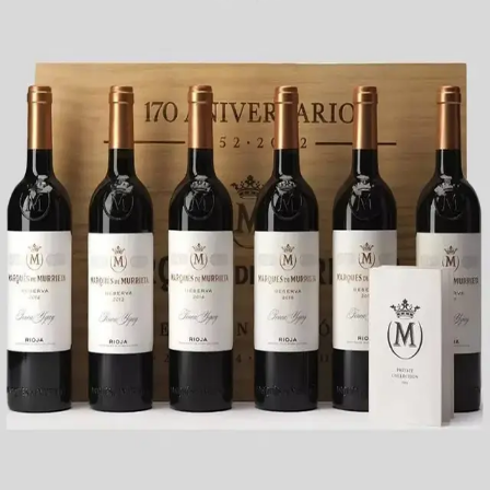
berømte vine fra Spanien, der kan sammenlignes med
Vega Sicilia og Pingus. Denne vin stammer fra La Plana
vinmarken, beliggende næsten 500 meter over havets
overflade, hvor gamle vinstokke af tempranillo og
Leveringstid:
1-3 dage
Køb hos DH Wines