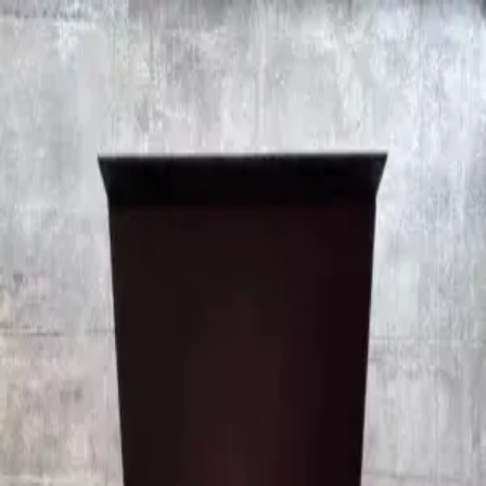
B
Bare god vin
Vine
▾
Producenter
Regioner
← Alle vine
Luksus Caviar gaveæske med 6
flotte skeer og caviar-dåseåbner
540
kr.
Denne fine gaveæske indeholder 6 flotte caviarskeer, en
caviardåseabner. CAVIAR SKAL KØBES SEPERAT.
Leveringstid:
1-3 dage