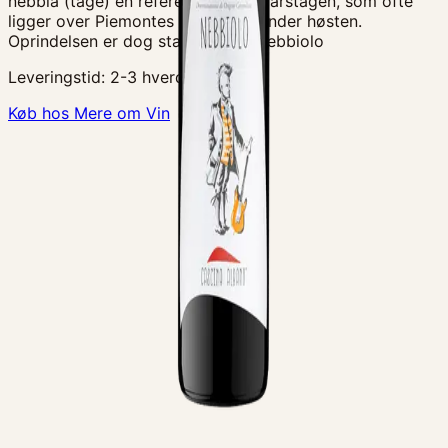
nebbia (tåge) en reference til efterårstågen, som ofte
ligger over Piemontes vinmarker under høsten.
Oprindelsen er dog stadig uklar. Nebbiolo
Leveringstid:
2-3 hverdage
Køb hos Mere om Vin