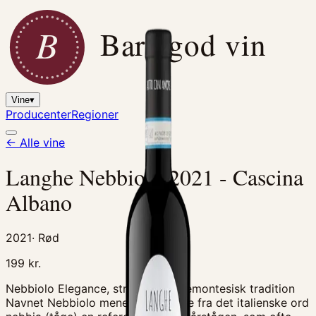
B
Bare god vin
Vine
▾
Producenter
Regioner
← Alle vine
Langhe Nebbiolo 2021 - Cascina
Albano
2021
·
Rød
199
kr.
Nebbiolo Elegance, struktur og piemontesisk tradition
Navnet Nebbiolo menes at stamme fra det italienske ord