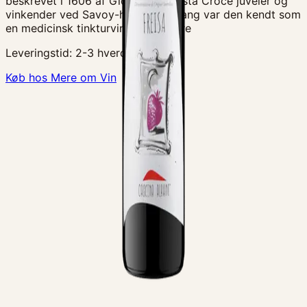
beskrevet i 1606 af Giovanni Battista Croce juveler og
vinkender ved Savoy-huset. Dengang var den kendt som
en medicinsk tinkturvin. I dag er Fre
Leveringstid:
2-3 hverdage
Køb hos Mere om Vin