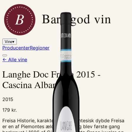
B
Bare god vin
Vine
▾
Producenter
Regioner
← Alle vine
Langhe Doc Freisa 2015 -
Cascina Albano
2015
179
kr.
Freisa Historie, karakter og piemontesisk dybde Freisa
er en af Piemontes ældste druer og blev første gang