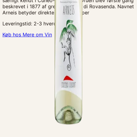
særligt kendt i Cuneo-provinsen. Druen blev første gang
beskrevet i 1877 af grev Giuseppe di Rovasenda. Navnet
Arneis betyder direkte oversat en per
Leveringstid:
2-3 hverdage
Køb hos Mere om Vin