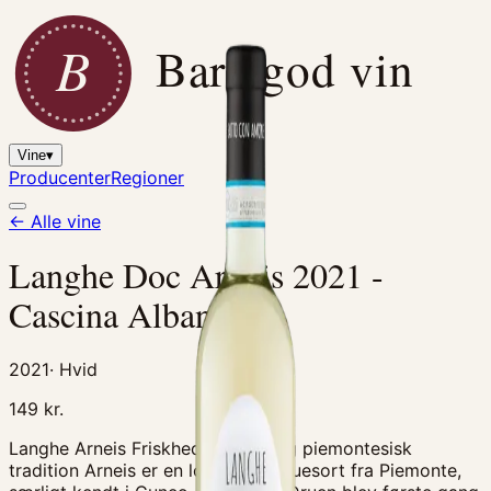
B
Bare god vin
Vine
▾
Producenter
Regioner
← Alle vine
Langhe Doc Arneis 2021 -
Cascina Albano
2021
·
Hvid
149
kr.
Langhe Arneis Friskhed, finesse og piemontesisk
tradition Arneis er en lokal hvid druesort fra Piemonte,