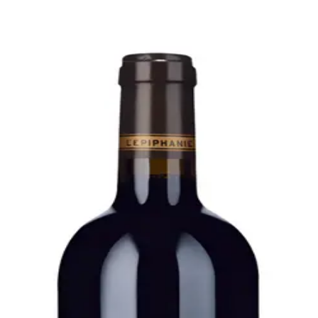
Bare go