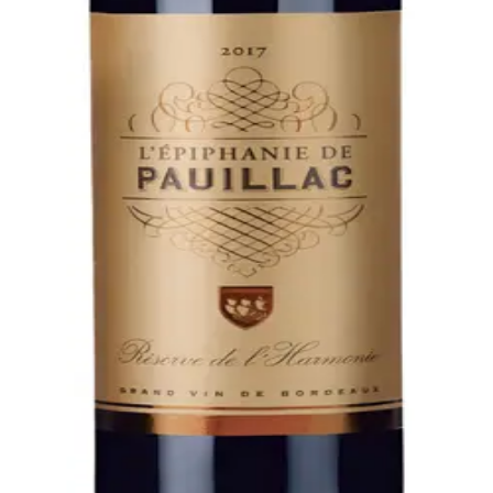
nie Pauilac 2018
nheden i Bordeaux-vingården med vores L'Epiphanie - Réser
estående elegance og klasse