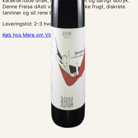
karakterfulde druer, her i et mere let og saftigt udtryk.
Denne Freisa dAsti viser druens friske frugt, diskrete
tanniner og sit rene terroir-præ
Leveringstid:
2-3 hverdage
Køb hos Mere om Vin