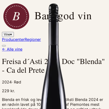
B
Bare god vin
Vine
▾
Producenter
Regioner
← Alle vine
Freisa d´Asti 2024 Doc "Blenda"
- Ca del Prete
2024
·
Rød
229
kr.
Blenda en frisk og levende Freisa dAsti Blenda 2024 er
en rødvin lavet på 100% Freisa en af Piemontes mest