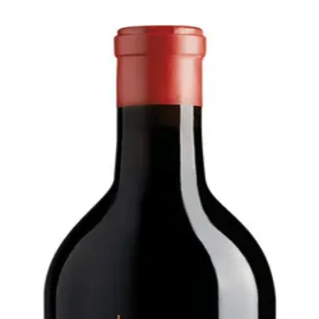
Bare go