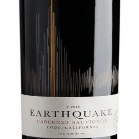
2019
Fyldige Smag Earthquake Cabernet Sauvignon er en ekstrao
forfinet med antydninger af chok