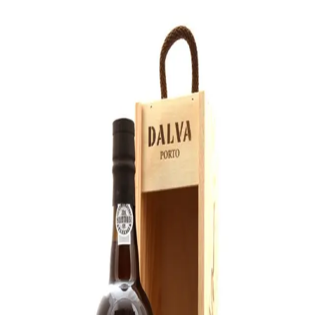
B
Bare god vin
Vine
▾
Producenter
Regioner
← Alle vine
Dalva Colheita 1999
1999
·
Hedvin
385
kr.
Køb hos Winther Vin