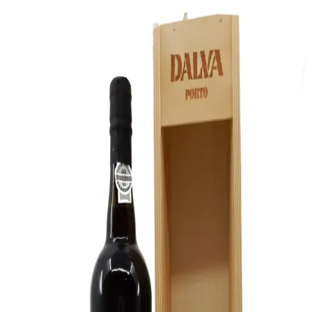
B
Bare god vin
Vine
▾
Producenter
Regioner
← Alle vine
Dalva Colheita 1995
1995
·
Hedvin
569
kr.
læs mere om portvin her
Køb hos Winther Vin