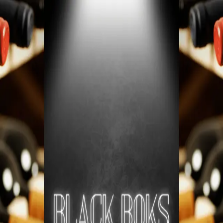
B
Bare god vin
Vine
▾
Producenter
Regioner
← Alle vine
Black Box hele samlingen
4.500
kr.
"Eksklusiv Hemmelig Kasse Vin Samling - Opdag Det
Uforudsigelige!" Vi præsenterer vores mest spændende
og fortryllende samling nogensinde - vores "Eksklusive
Hemmelig Kasse Vin Samling." Denne kollektion er
designet til de eventyrlystne vinelskere, der