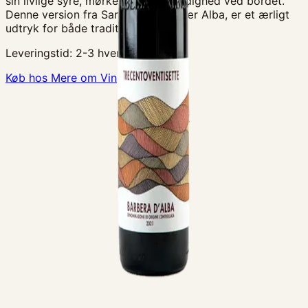
sin livlige syre, mørke frugt og alsidighed ved bordet.
Denne version fra Santa Rosalia, nær Alba, er et ærligt
udtryk for både tradition og mod
Leveringstid:
2-3 hverdage
Køb hos Mere om Vin