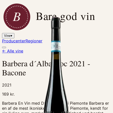
B
Bare god vin
Vine
▾
Producenter
Regioner
← Alle vine
Barbera d´Alba Doc 2021 -
Bacone
2021
169
kr.
Barbera En Vin med Dybe Rødder i Piemonte Barbera er
en af de mest ikoniske druesorter i Piemonte, kendt for