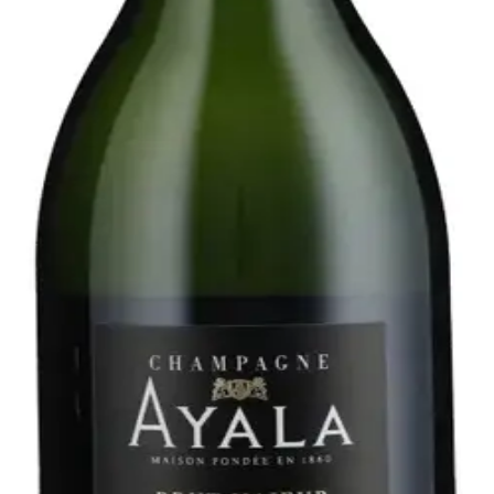
. Baseret på Chardonnay, med mindre mængder af Pinot Noir
hampagne stammer fra nogle af