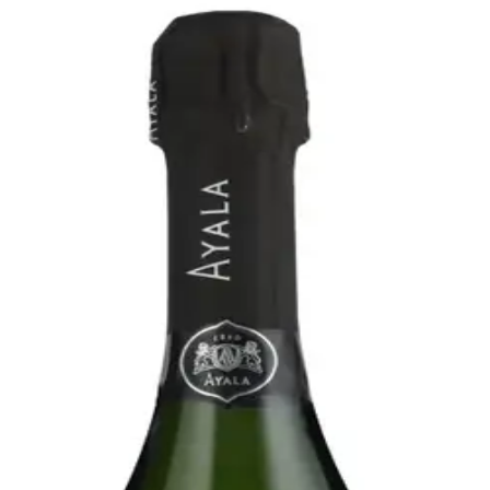
Bare go