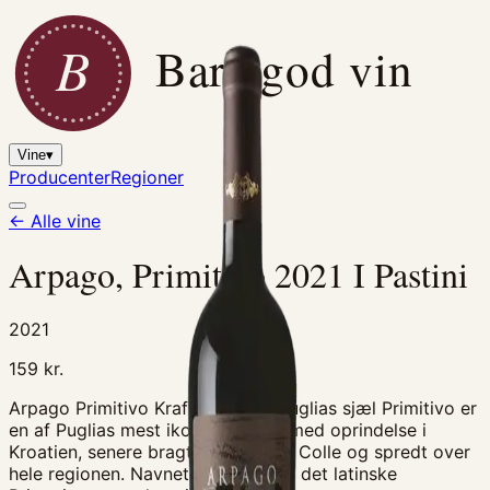
B
Bare god vin
Vine
▾
Producenter
Regioner
← Alle vine
Arpago, Primitivo 2021 I Pastini
2021
159
kr.
Arpago Primitivo Kraft, frugt og Puglias sjæl Primitivo er
en af Puglias mest ikoniske druer med oprindelse i
Kroatien, senere bragt til Gioia del Colle og spredt over
hele regionen. Navnet stammer fra det latinske