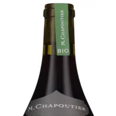
Bare go