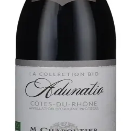
mmer fra markparceller mellem Gard og Avignon. Terrænet be
ke. De økologisk dyrkede druer afsti