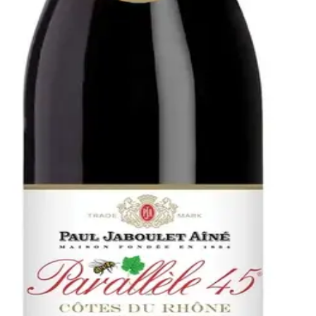
léle 45
 45 stammer fra den 45. nordlige breddegrad, som løber t
ig. Vinen er lavet af 55% Grenache N