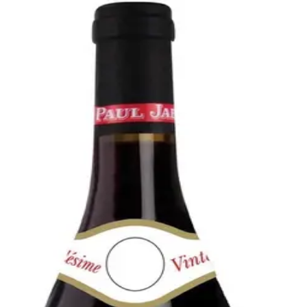
Bare go