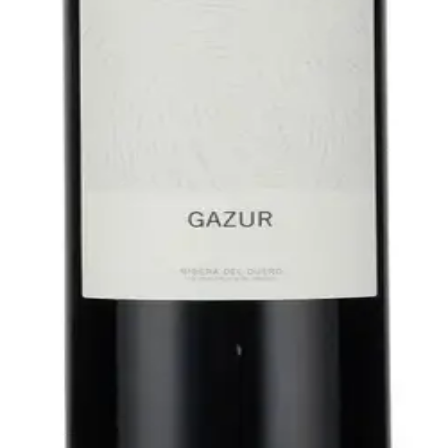
mo Rodriguez
 andre producenter taler om "unge" vinstokke refereres der
er at lave en elegant Ri