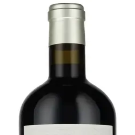
Bare go