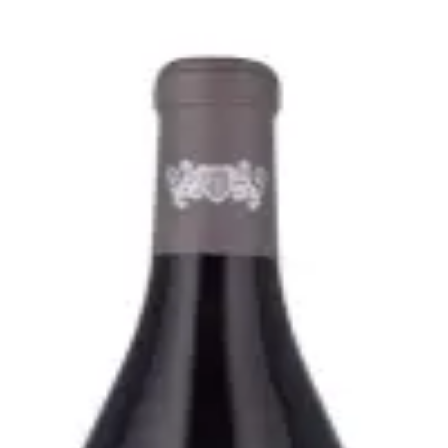
Bare go