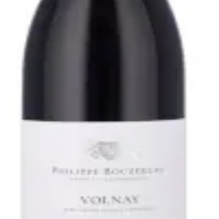
 Bouzereau
enne elegante Volnay skabes af druer fra flere parceller 
rroirs giver vinen en flot