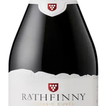
t
st for Eastbourne i East Sussex. Vingården blev grundlagt 
 fra kysten og de berømte ka