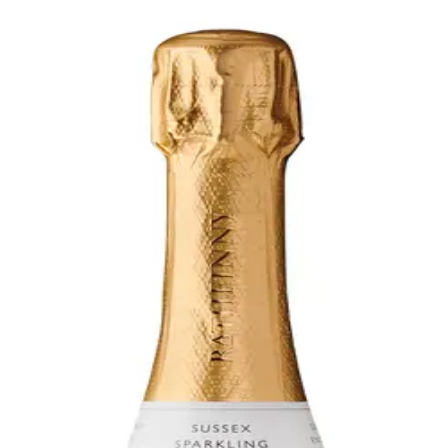
Bare go