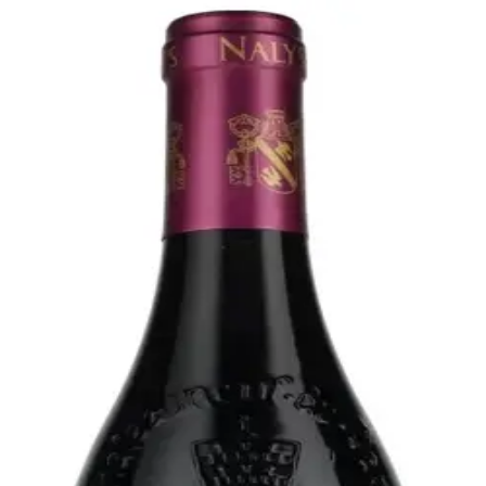
Bare go