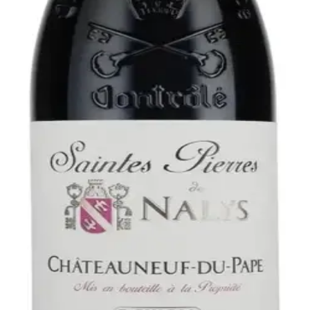
aintes Pierres de Nalys
irs som ligger omkring slottetsæt navn på. Denne vin sammen
en lagrer 18 måneder på e