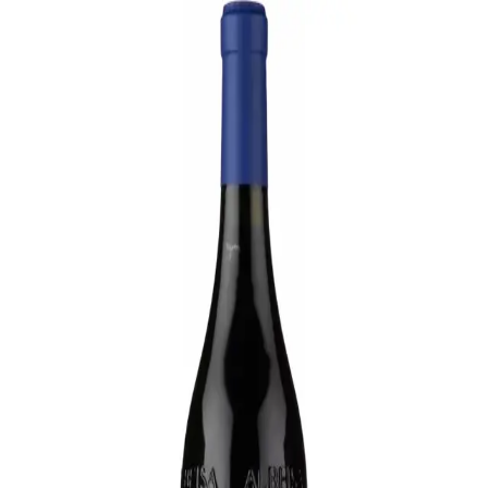
B
Bare god vin
Vine
▾
Producenter
Regioner
← Alle vine
Nebbiolo
2016 Luciano Sandrone Barolo
Aleste
2016
·
Rød
1.050
kr.
Leveringstid:
1-3 dage