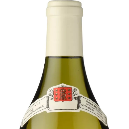
Bare go