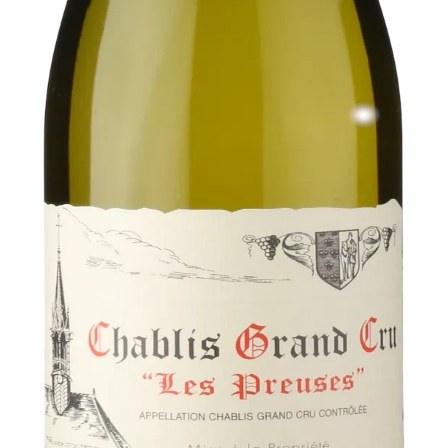
es - Vincent Dauvissat
 Drinking window er estimeret til 2026-2070 Domaine Vince
isløs kvalitet, tradition og terroirtro ud