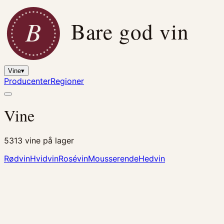
B
Bare god vin
Vine
▾
Producenter
Regioner
Vine
5313
vine på lager
Rødvin
Hvidvin
Rosévin
Mousserende
Hedvin