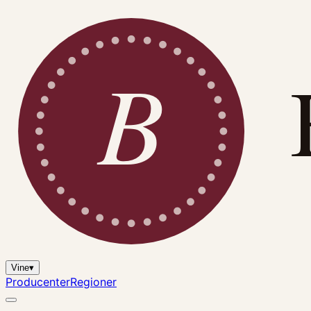
B
Vine
▾
Producenter
Regioner