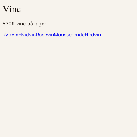
Vine
5309
vine på lager
Rødvin
Hvidvin
Rosévin
Mousserende
Hedvin