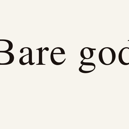
Bare go