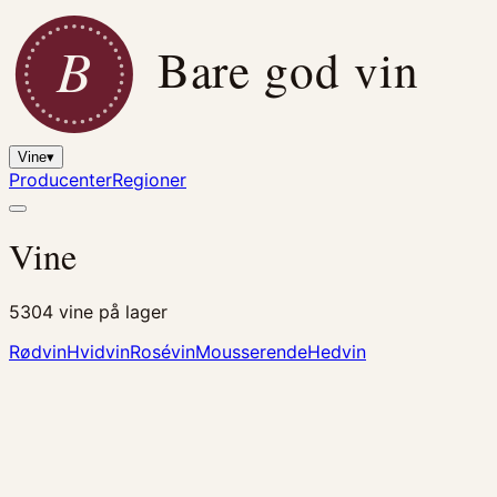
B
Bare god vin
Vine
▾
Producenter
Regioner
Vine
5304
vine på lager
Rødvin
Hvidvin
Rosévin
Mousserende
Hedvin