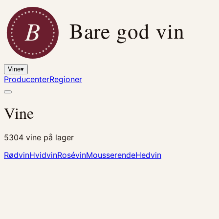
B
Bare god vin
Vine
▾
Producenter
Regioner
Vine
5304
vine på lager
Rødvin
Hvidvin
Rosévin
Mousserende
Hedvin