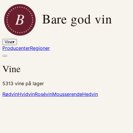
B
Bare god vin
Vine
▾
Producenter
Regioner
Vine
5313
vine på lager
Rødvin
Hvidvin
Rosévin
Mousserende
Hedvin