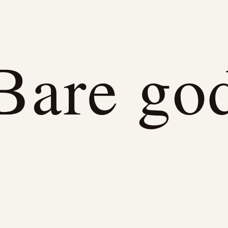
Bare go