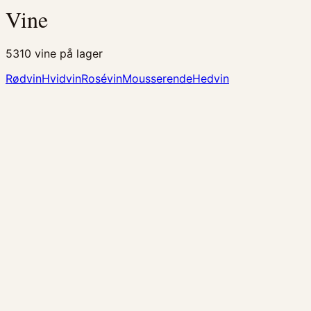
Vine
5310
vine på lager
Rødvin
Hvidvin
Rosévin
Mousserende
Hedvin