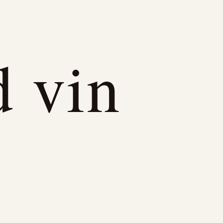
d vin