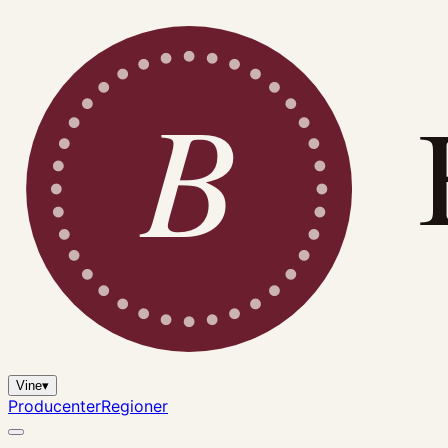
B
Vine
▾
Producenter
Regioner