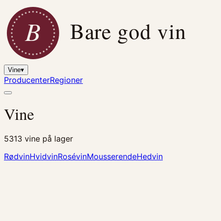
B
Bare god vin
Vine
▾
Producenter
Regioner
Vine
5313
vine på lager
Rødvin
Hvidvin
Rosévin
Mousserende
Hedvin