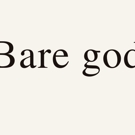
Bare go