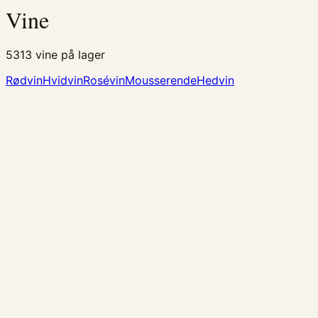
Vine
5313
vine på lager
Rødvin
Hvidvin
Rosévin
Mousserende
Hedvin