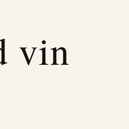
d vin