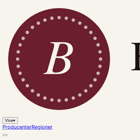
B
Vine
▾
Producenter
Regioner