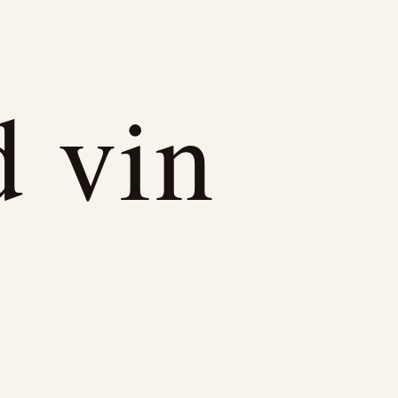
d vin