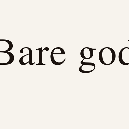
Bare go