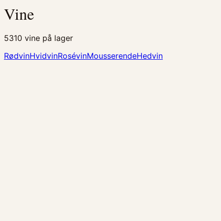
Vine
5310
vine på lager
Rødvin
Hvidvin
Rosévin
Mousserende
Hedvin