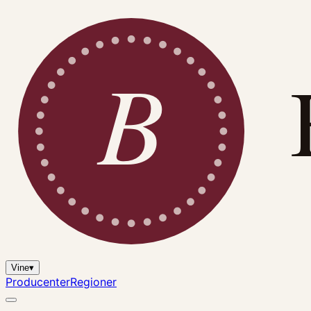
B
Vine
▾
Producenter
Regioner