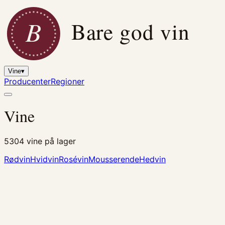
B
Bare god vin
Vine
▾
Producenter
Regioner
Vine
5304
vine på lager
Rødvin
Hvidvin
Rosévin
Mousserende
Hedvin