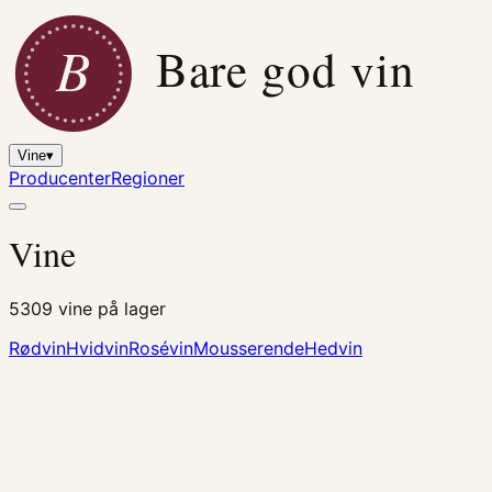
B
Bare god vin
Vine
▾
Producenter
Regioner
Vine
5309
vine på lager
Rødvin
Hvidvin
Rosévin
Mousserende
Hedvin