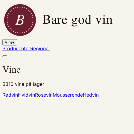
B
Bare god vin
Vine
▾
Producenter
Regioner
Vine
5310
vine på lager
Rødvin
Hvidvin
Rosévin
Mousserende
Hedvin