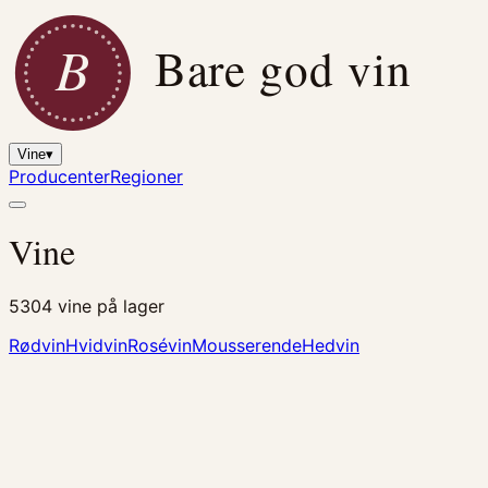
B
Bare god vin
Vine
▾
Producenter
Regioner
Vine
5304
vine på lager
Rødvin
Hvidvin
Rosévin
Mousserende
Hedvin