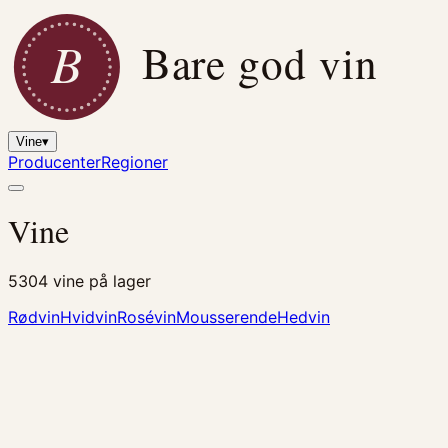
B
Bare god vin
Vine
▾
Producenter
Regioner
Vine
5304
vine på lager
Rødvin
Hvidvin
Rosévin
Mousserende
Hedvin