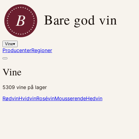
B
Bare god vin
Vine
▾
Producenter
Regioner
Vine
5309
vine på lager
Rødvin
Hvidvin
Rosévin
Mousserende
Hedvin