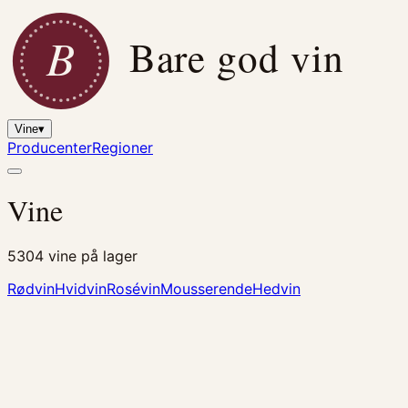
B
Bare god vin
Vine
▾
Producenter
Regioner
Vine
5304
vine på lager
Rødvin
Hvidvin
Rosévin
Mousserende
Hedvin