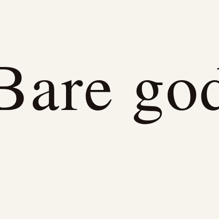
Bare go