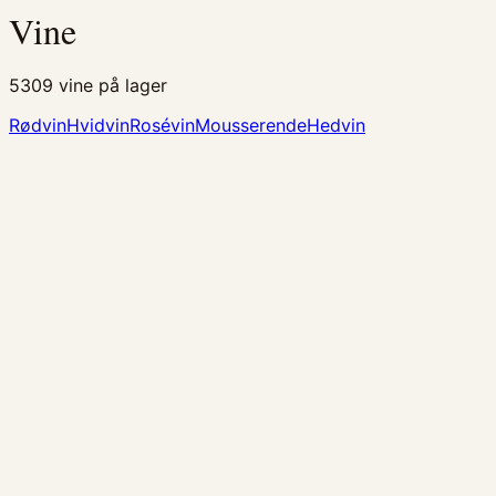
Vine
5309
vine på lager
Rødvin
Hvidvin
Rosévin
Mousserende
Hedvin