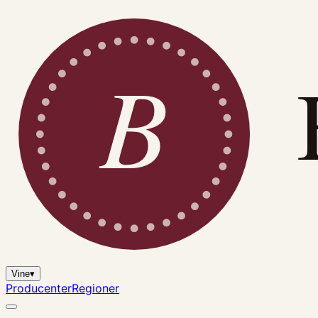
B
Vine
▾
Producenter
Regioner