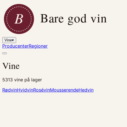
B
Bare god vin
Vine
▾
Producenter
Regioner
Vine
5313
vine på lager
Rødvin
Hvidvin
Rosévin
Mousserende
Hedvin