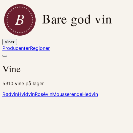
B
Bare god vin
Vine
▾
Producenter
Regioner
Vine
5310
vine på lager
Rødvin
Hvidvin
Rosévin
Mousserende
Hedvin