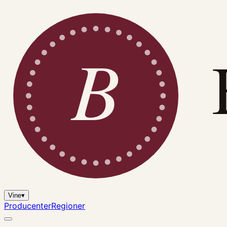
B
Vine
▾
Producenter
Regioner