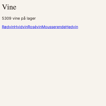
Vine
5309
vine på lager
Rødvin
Hvidvin
Rosévin
Mousserende
Hedvin