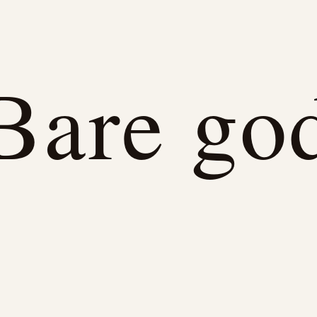
Bare go