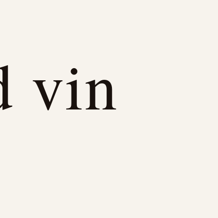
d vin