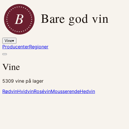
B
Bare god vin
Vine
▾
Producenter
Regioner
Vine
5309
vine på lager
Rødvin
Hvidvin
Rosévin
Mousserende
Hedvin