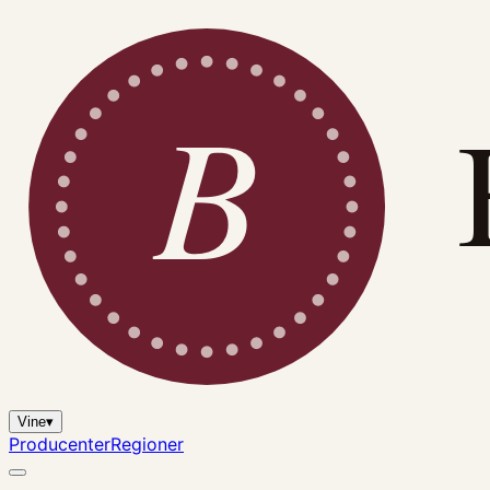
B
Vine
▾
Producenter
Regioner