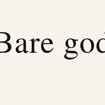
Bare go