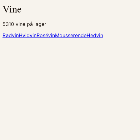
Vine
5310
vine på lager
Rødvin
Hvidvin
Rosévin
Mousserende
Hedvin