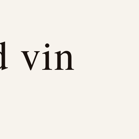
d vin