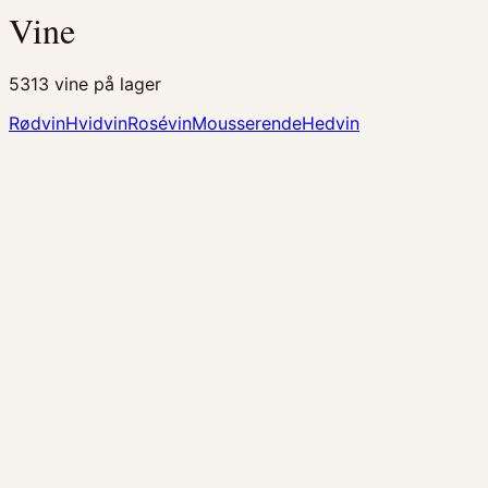
Vine
5313
vine på lager
Rødvin
Hvidvin
Rosévin
Mousserende
Hedvin