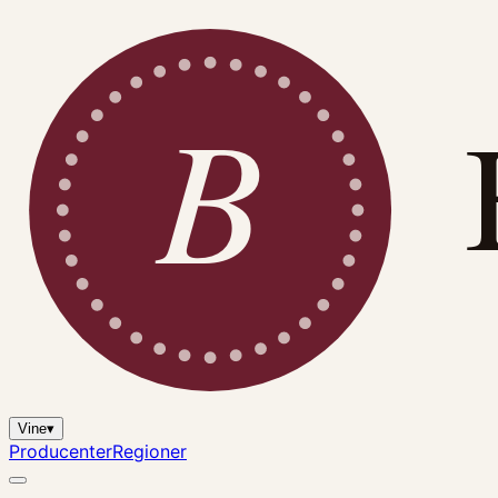
B
Vine
▾
Producenter
Regioner