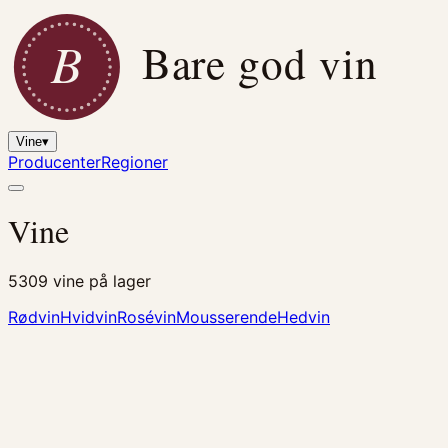
B
Bare god vin
Vine
▾
Producenter
Regioner
Vine
5309
vine på lager
Rødvin
Hvidvin
Rosévin
Mousserende
Hedvin