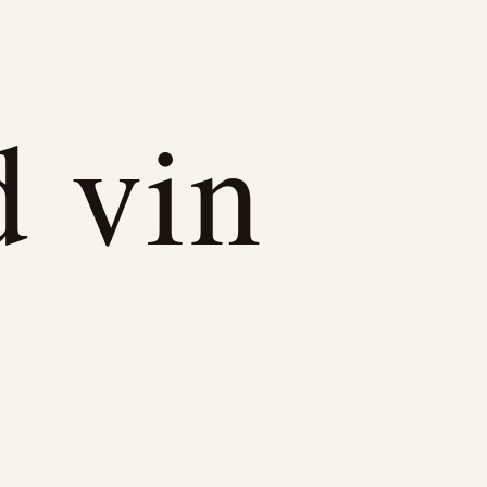
d vin