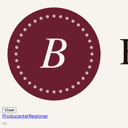
B
Vine
▾
Producenter
Regioner