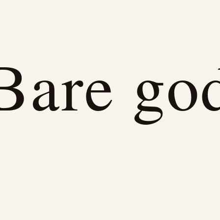
Bare go