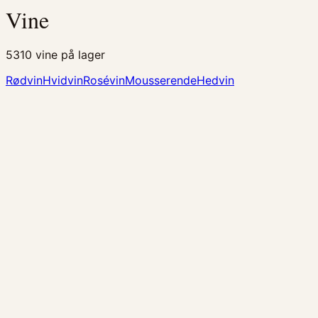
Vine
5310
vine på lager
Rødvin
Hvidvin
Rosévin
Mousserende
Hedvin